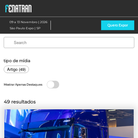
Pular
Ab
para
p
o
d
09 a 13 Novembro | 2026
Quero Expor
conteúdo
n
São Paulo Expo | SP
tipo de mídia
Artigo (49)
Mostrar Apenas Destaques
49
resultados