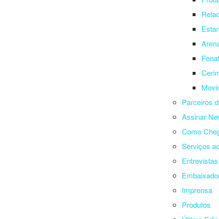
Rela
Esta
Aren
Fenat
Cerim
Movi
Parceiros d
Assinar New
Como Cheg
Serviços ao
Entrevista
Embaixador
Imprensa
Produtos