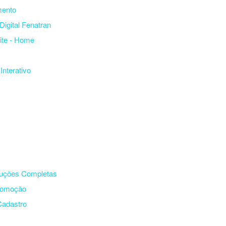
mento
Digital Fenatran
ite - Home
Interativo
uções Completas
romoção
Cadastro