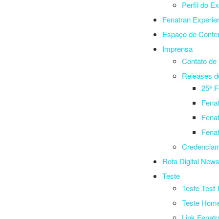
Perfil do Ex
Fenatran Experie
Espaço de Conte
Imprensa
Contato de
Releases d
25ª F
Fenat
Fenat
Fenat
Credenciam
Rota Digital New
Teste
Teste Test-
Teste Hom
Link Fenatr