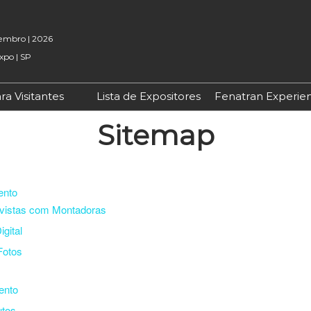
embro | 2026
xpo | SP
ra Visitantes
Lista de Expositores
Fenatran Experie
Credenciamento
Sitemap
Porque Visitar
Viagem e Hospedagem
ento
evistas com Montadoras
igital
Fotos
s
ento
utos