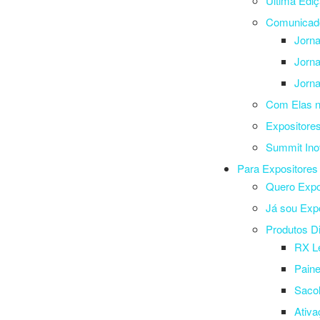
Última Edi
Comunicad
Jorna
Jorna
Jorna
Com Elas n
Expositore
Summit Ino
Para Expositores
Quero Exp
Já sou Expo
Produtos Di
RX L
Paine
Sacol
Ativa