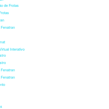
o de Frotas
Frotas
ran
l Fenatran
mat
irtual Interativo
stro
stro
l Fenatran
l Fenatran
ento
as