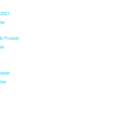
 2021
lar
do Produto
al
cidade
ões