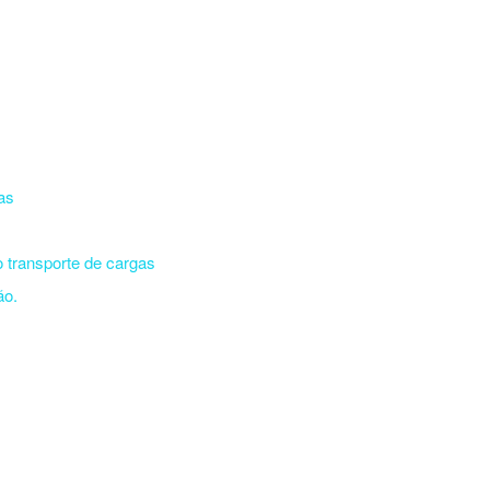
as
s
o transporte de cargas
ão.