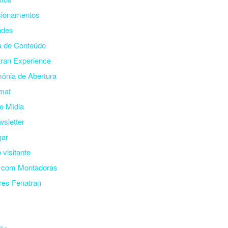
cionamentos
ndes
a de Conteúdo
ran Experience
ônia de Abertura
mat
e Mídia
sletter
ar
 visitante
s com Montadoras
es Fenatran