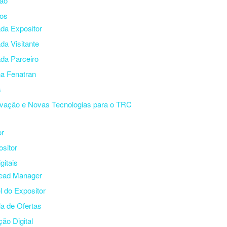
ção
os
da Expositor
da Visitante
da Parceiro
a Fenatran
s
vação e Novas Tecnologias para o TRC
or
sitor
gitais
ead Manager
l do Expositor
a de Ofertas
ção Digital