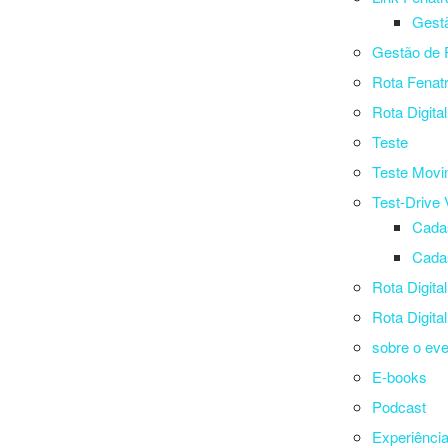
Gestã
Gestão de 
Rota Fenat
Rota Digita
Teste
Teste Movi
Test-Drive V
Cada
Cada
Rota Digita
Rota Digita
sobre o ev
E-books
Podcast
Experiênci