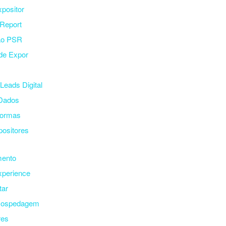
xpositor
Report
ão PSR
de Expor
Leads Digital
 Dados
Normas
positores
mento
xperience
tar
Hospedagem
res