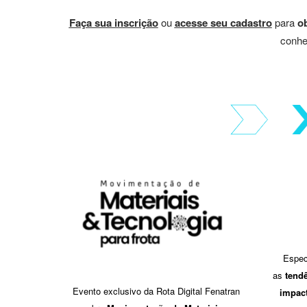
Faça sua inscrição
ou
acesse seu cadastro
para
ob
conhe
Espec
as
tendê
Evento exclusivo da Rota Digital Fenatran
impact