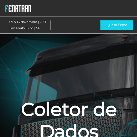
Pular
Ab
para
p
o
d
09 a 13 Novembro | 2026
Quero Expor
conteúdo
n
São Paulo Expo | SP
Coletor de
Dados