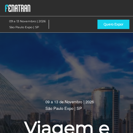
Pular
Ab
para
p
o
d
09 a 13 Novembro | 2026
Quero Expor
conteúdo
n
São Paulo Expo | SP
09 a 13 de Novembro | 2026
São Paulo Expo | SP
Viagem e