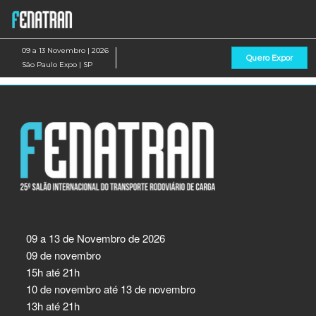
Pular
Ab
para
p
o
d
09 a 13 Novembro | 2026
Quero Expor
conteúdo
n
São Paulo Expo | SP
09 a 13 de Novembro de 2026
09 de novembro
15h até 21h
10 de novembro até 13 de novembro
13h até 21h