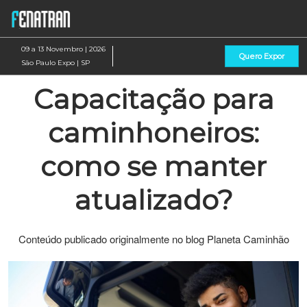
Pular
Ab
para
p
o
d
09 a 13 Novembro | 2026
Quero Expor
conteúdo
n
São Paulo Expo | SP
Capacitação para
caminhoneiros:
como se manter
atualizado?
Conteúdo publicado originalmente no blog Planeta Caminhão