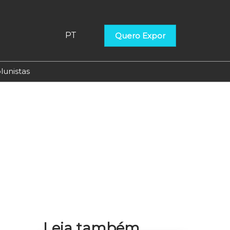
PT
Quero Expor
PT
EN
lunistas
ES
Leia também