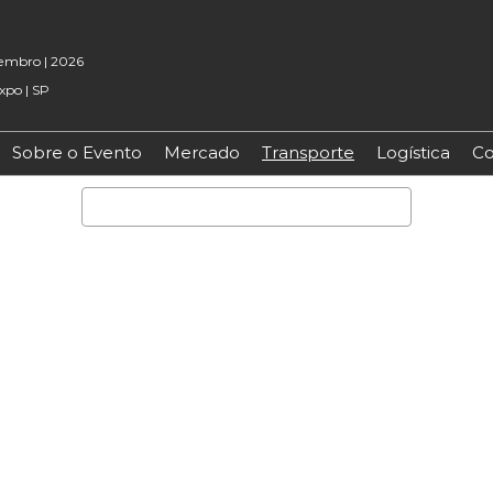
embro | 2026
xpo | SP
Sobre o Evento
Mercado
Transporte
Logística
Co
Pesquisa