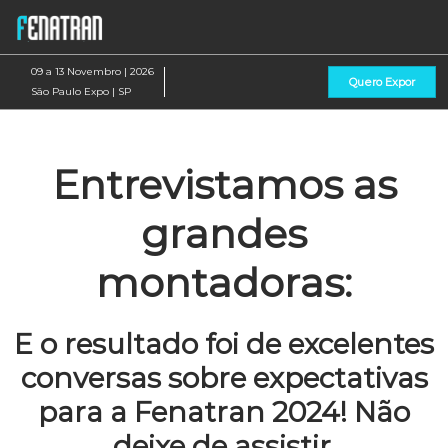
Pular
Ab
para
p
o
d
09 a 13 Novembro | 2026
Quero Expor
conteúdo
n
São Paulo Expo | SP
Entrevistamos as
grandes
montadoras:
E o resultado foi de excelentes
conversas sobre expectativas
para a Fenatran 2024! Não
deixe de assistir.